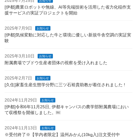
2025年7月25日
お知らせ
[伊都]農業ロボットや無線、AI等先端技術を活用した省力化稲作支
援サービスの実証プロジェクトを開始
2025年7月9日
お知らせ
[伊都]気候変動に対応した牛と環境に優しい新規牛舎空調の実証実
験
2025年3月10日
お知らせ
附属農場でブドウ生産者団体の視察を受け入れました
2025年2月7日
お知らせ
[久住]家畜生産生態学分野に三ツ石裕貴助教が着任されました !
2024年11月29日
お知らせ
[伊都]令和6年11月25日, 伊都キャンパスの農学部附属農場におい
て収穫祭を開催しました。￼
2024年11月13日
お知らせ
※受付終了※【学内者限定】温州みかん(10kg入)注文受付中