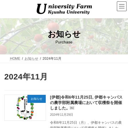
コ
ナ
ン
ビ
テ
ゲ
ン
ー
ツ
シ
へ
ョ
お知らせ
ス
ン
キ
に
Purchase
ッ
移
プ
動
HOME
お知らせ
2024年11月
2024年11月
[伊都]令和6年11月25日, 伊都キャンパス
お知らせ
の農学部附属農場において収穫祭を開催
しました。￼
2024年11月29日
令和6年11月25日（月）、伊都キャンパスの農
学部附属農場において収穫祭を開催しました。