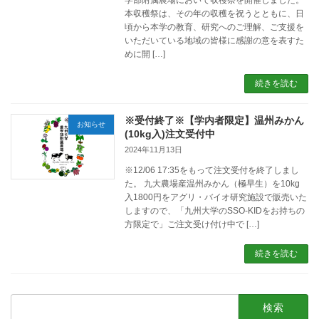
本収穫祭は、その年の収穫を祝うとともに、日
頃から本学の教育、研究へのご理解、ご支援を
いただいている地域の皆様に感謝の意を表すた
めに開 […]
続きを読む
※受付終了※【学内者限定】温州みかん
お知らせ
(10kg入)注文受付中
2024年11月13日
※12/06 17:35をもって注文受付を終了しまし
た。 九大農場産温州みかん（極早生）を10kg
入1800円をアグリ・バイオ研究施設で販売いた
しますので、「九州大学のSSO-KIDをお持ちの
方限定で」ご注文受け付け中で […]
続きを読む
検
索: