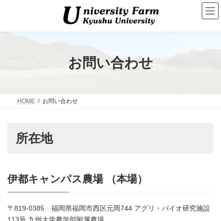
コ
ナ
ン
ビ
テ
ゲ
ン
ー
ツ
シ
へ
ョ
ス
ン
お問い合わせ
キ
に
ッ
移
プ
動
HOME
お問い合わせ
所在地
伊都キャンパス農場 （本場）
〒819-0385 福岡県福岡市西区元岡744 アグリ・バイオ研究施設
113号 九州大学農学部附属農場